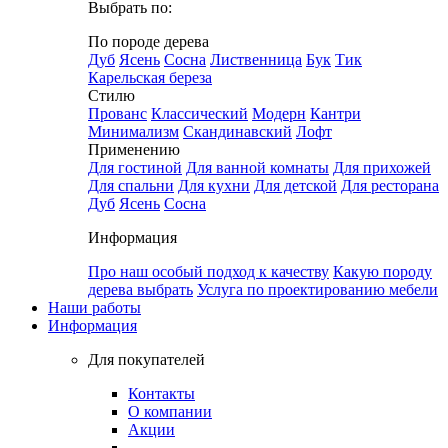
Выбрать по:
По породе дерева
Дуб
Ясень
Сосна
Лиственница
Бук
Тик
Карельская береза
Стилю
Прованс
Классический
Модерн
Кантри
Минимализм
Скандинавский
Лофт
Применению
Для гостиной
Для ванной комнаты
Для прихожей
Для спальни
Для кухни
Для детской
Для ресторана
Дуб
Ясень
Сосна
Информация
Про наш особый подход к качеству
Какую породу
дерева выбрать
Услуга по проектированию мебели
Наши работы
Информация
Для покупателей
Контакты
О компании
Акции