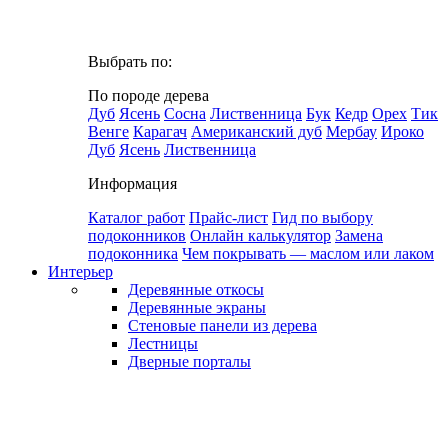
Выбрать по:
По породе дерева
Дуб
Ясень
Сосна
Лиственница
Бук
Кедр
Орех
Тик
Венге
Карагач
Американский дуб
Мербау
Ироко
Дуб
Ясень
Лиственница
Информация
Каталог работ
Прайс-лист
Гид по выбору
подоконников
Онлайн калькулятор
Замена
подоконника
Чем покрывать — маслом или лаком
Интерьер
Деревянные откосы
Деревянные экраны
Стеновые панели из дерева
Лестницы
Дверные порталы