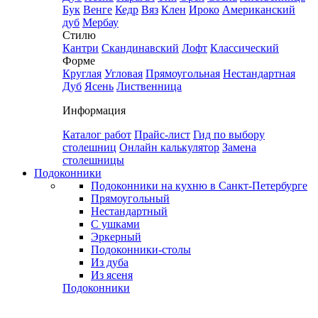
Бук
Венге
Кедр
Вяз
Клен
Ироко
Американский
дуб
Мербау
Стилю
Кантри
Скандинавский
Лофт
Классический
Форме
Круглая
Угловая
Прямоугольная
Нестандартная
Дуб
Ясень
Лиственница
Информация
Каталог работ
Прайс-лист
Гид по выбору
столешниц
Онлайн калькулятор
Замена
столешницы
Подоконники
Подоконники на кухню в Санкт-Петербурге
Прямоугольный
Нестандартный
С ушками
Эркерный
Подоконники-столы
Из дуба
Из ясеня
Подоконники