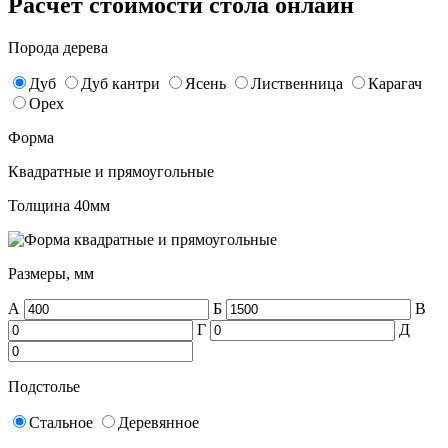
Расчет стоимости стола онлайн
Порода дерева
Дуб
Дуб кантри
Ясень
Лиственница
Карагач
Орех
Форма
Квадратные и прямоугольные
Толщина 40мм
Размеры, мм
А
Б
В
Г
Д
Подстолье
Стальное
Деревянное