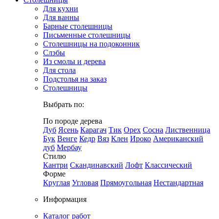
Для кухни
Для ванны
Барные столешницы
Письменные столешницы
Столешницы на подоконник
Слэбы
Из смолы и дерева
Для стола
Подстолья на заказ
Столешницы
Выбрать по:
По породе дерева
Дуб
Ясень
Карагач
Тик
Орех
Сосна
Лиственница
Бук
Венге
Кедр
Вяз
Клен
Ироко
Американский
дуб
Мербау
Стилю
Кантри
Скандинавский
Лофт
Классический
Форме
Круглая
Угловая
Прямоугольная
Нестандартная
Информация
Каталог работ