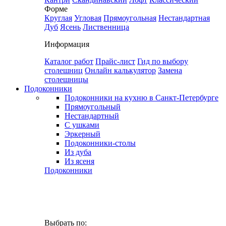
Форме
Круглая
Угловая
Прямоугольная
Нестандартная
Дуб
Ясень
Лиственница
Информация
Каталог работ
Прайс-лист
Гид по выбору
столешниц
Онлайн калькулятор
Замена
столешницы
Подоконники
Подоконники на кухню в Санкт-Петербурге
Прямоугольный
Нестандартный
С ушками
Эркерный
Подоконники-столы
Из дуба
Из ясеня
Подоконники
Выбрать по: