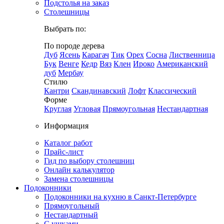
Подстолья на заказ
Столешницы
Выбрать по:
По породе дерева
Дуб
Ясень
Карагач
Тик
Орех
Сосна
Лиственница
Бук
Венге
Кедр
Вяз
Клен
Ироко
Американский
дуб
Мербау
Стилю
Кантри
Скандинавский
Лофт
Классический
Форме
Круглая
Угловая
Прямоугольная
Нестандартная
Информация
Каталог работ
Прайс-лист
Гид по выбору столешниц
Онлайн калькулятор
Замена столешницы
Подоконники
Подоконники на кухню в Санкт-Петербурге
Прямоугольный
Нестандартный
С ушками