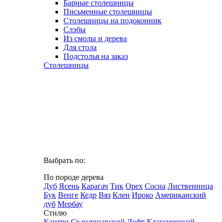
Барные столешницы
Письменные столешницы
Столешницы на подоконник
Слэбы
Из смолы и дерева
Для стола
Подстолья на заказ
Столешницы
Выбрать по:
По породе дерева
Дуб
Ясень
Карагач
Тик
Орех
Сосна
Лиственница
Бук
Венге
Кедр
Вяз
Клен
Ироко
Американский
дуб
Мербау
Стилю
Кантри
Скандинавский
Лофт
Классический