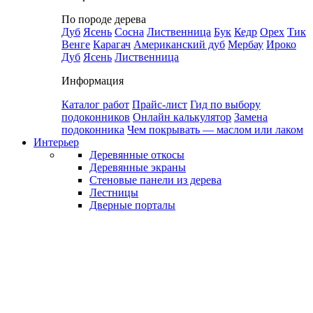
По породе дерева
Дуб
Ясень
Сосна
Лиственница
Бук
Кедр
Орех
Тик
Венге
Карагач
Американский дуб
Мербау
Ироко
Дуб
Ясень
Лиственница
Информация
Каталог работ
Прайс-лист
Гид по выбору
подоконников
Онлайн калькулятор
Замена
подоконника
Чем покрывать — маслом или лаком
Интерьер
Деревянные откосы
Деревянные экраны
Стеновые панели из дерева
Лестницы
Дверные порталы